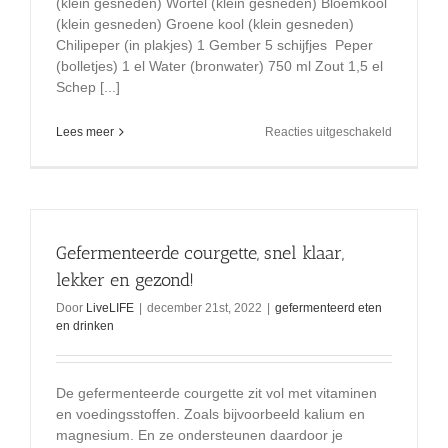
(klein gesneden) Wortel (klein gesneden) Bloemkool
(klein gesneden) Groene kool (klein gesneden)
Chilipeper (in plakjes) 1 Gember 5 schijfjes Peper
(bolletjes) 1 el Water (bronwater) 750 ml Zout 1,5 el
Schep [...]
voor
Lees meer
Reacties uitgeschakeld
geferment
groenten
Gefermenteerde courgette, snel klaar,
lekker en gezond!
Door
LiveLIFE
|
december 21st, 2022
|
gefermenteerd eten
en drinken
De gefermenteerde courgette zit vol met vitaminen
en voedingsstoffen. Zoals bijvoorbeeld kalium en
magnesium. En ze ondersteunen daardoor je