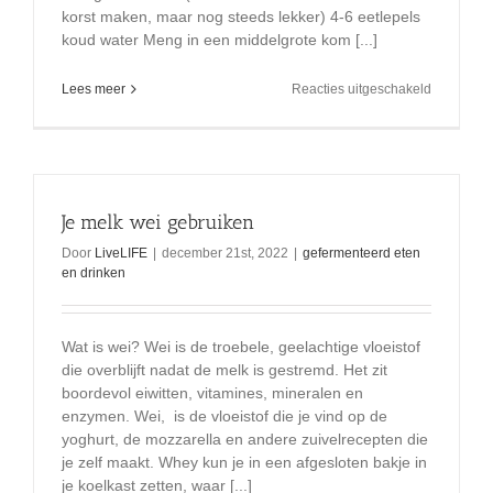
korst maken, maar nog steeds lekker) 4-6 eetlepels
koud water Meng in een middelgrote kom [...]
voor
Lees meer
Reacties uitgeschakeld
Citroen
Whey
Taart
Recept
Je melk wei gebruiken
Door
LiveLIFE
|
december 21st, 2022
|
gefermenteerd eten
en drinken
Wat is wei? Wei is de troebele, geelachtige vloeistof
die overblijft nadat de melk is gestremd. Het zit
boordevol eiwitten, vitamines, mineralen en
enzymen. Wei, is de vloeistof die je vind op de
yoghurt, de mozzarella en andere zuivelrecepten die
je zelf maakt. Whey kun je in een afgesloten bakje in
je koelkast zetten, waar [...]