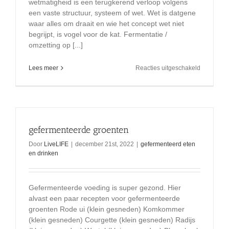
wetmatigheid is een terugkerend verloop volgens
een vaste structuur, systeem of wet. Wet is datgene
waar alles om draait en wie het concept wet niet
begrijpt, is vogel voor de kat. Fermentatie /
omzetting op [...]
voor
Lees meer
Reacties uitgeschakeld
Fermentati
de
wet
van
omzetting
(fysiek
gefermenteerde groenten
en
emotionee
Door
LiveLIFE
|
december 21st, 2022
|
gefermenteerd eten
en drinken
Gefermenteerde voeding is super gezond. Hier
alvast een paar recepten voor gefermenteerde
groenten Rode ui (klein gesneden) Komkommer
(klein gesneden) Courgette (klein gesneden) Radijs