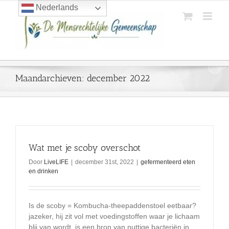
Ga
Nederlands
naar
inhoud
Maandarchieven:
december 2022
Wat met je scoby overschot
Door
LiveLIFE
|
december 31st, 2022
|
gefermenteerd eten
en drinken
Is de scoby = Kombucha-theepaddenstoel eetbaar?
jazeker, hij zit vol met voedingstoffen waar je lichaam
blij van wordt. is een bron van nuttige bacteriën in