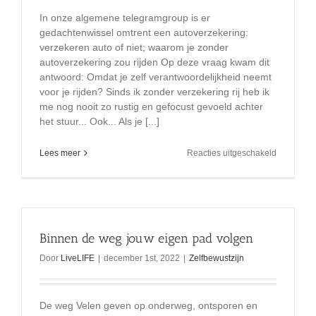
In onze algemene telegramgroup is er
gedachtenwissel omtrent een autoverzekering:
verzekeren auto of niet; waarom je zonder
autoverzekering zou rijden Op deze vraag kwam dit
antwoord: Omdat je zelf verantwoordelijkheid neemt
voor je rijden? Sinds ik zonder verzekering rij heb ik
me nog nooit zo rustig en gefocust gevoeld achter
het stuur... Ook... Als je [...]
voor
Lees meer
Reacties uitgeschakeld
autonoom
en
autoverze
Binnen de weg jouw eigen pad volgen
Door
LiveLIFE
|
december 1st, 2022
|
Zelfbewustzijn
De weg Velen geven op onderweg, ontsporen en