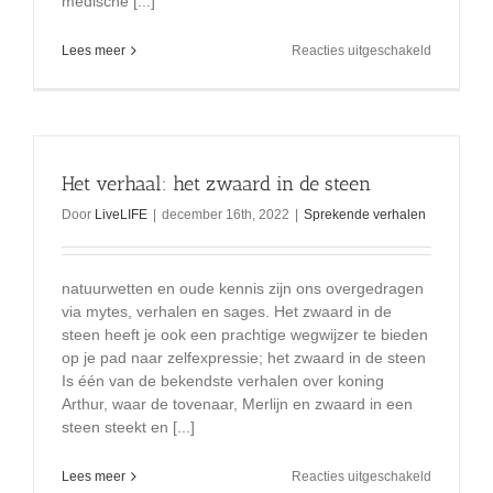
medische [...]
voor
Lees meer
Reacties uitgeschakeld
Spanje:
rechtbank
heft
ontslag
op
wegens
Het verhaal: het zwaard in de steen
het
weigeren
Door
LiveLIFE
|
december 16th, 2022
|
Sprekende verhalen
van
de
C-
natuurwetten en oude kennis zijn ons overgedragen
spuit
via mytes, verhalen en sages. Het zwaard in de
steen heeft je ook een prachtige wegwijzer te bieden
op je pad naar zelfexpressie; het zwaard in de steen
Is één van de bekendste verhalen over koning
Arthur, waar de tovenaar, Merlijn en zwaard in een
steen steekt en [...]
voor
Lees meer
Reacties uitgeschakeld