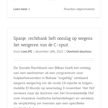
voor
Lees meer
Reacties uitgeschakeld
Je
melk
wei
gebruiken
Spanje: rechtbank heft ontslag op wegens
het weigeren van de C-spuit
Door
LiveLIFE
|
december 18th, 2022
|
Overheid stuurloos
De Sociale Rechtbank van Bilbao heeft het ontslag
van een werknemer uit een zorgcentrum voor
hulpbehoevenden in Bizkaia "ongeldig" verklaard
wegens weigering om de covid-19-injectie te krijgen,
meldde El Mundo op woensdag 3 november. Het Hof
verwees naar de doctrine van het Grondwettelijk Hof
over invasieve medische behandelingen en verwierp
de verplichting om mensen aan een specifieke