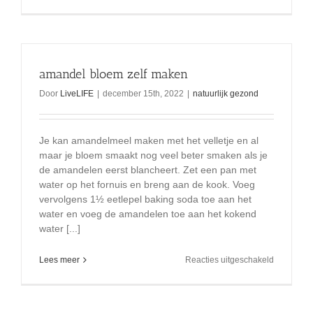
Het
verhaal:
het
zwaard
in
de
amandel bloem zelf maken
steen
Door
LiveLIFE
|
december 15th, 2022
|
natuurlijk gezond
Je kan amandelmeel maken met het velletje en al
maar je bloem smaakt nog veel beter smaken als je
de amandelen eerst blancheert. Zet een ​​pan met
water op het fornuis en breng aan de kook. Voeg
vervolgens 1½ eetlepel baking soda toe aan het
water en voeg de amandelen toe aan het kokend
water [...]
voor
Lees meer
Reacties uitgeschakeld
amandel
bloem
zelf
maken