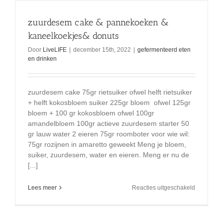
zuurdesem cake & pannekoeken &
kaneelkoekjes& donuts
Door
LiveLIFE
|
december 15th, 2022
|
gefermenteerd eten
en drinken
zuurdesem cake 75gr rietsuiker ofwel helft rietsuiker
+ helft kokosbloem suiker 225gr bloem ofwel 125gr
bloem + 100 gr kokosbloem ofwel 100gr
amandelbloem 100gr actieve zuurdesem starter 50
gr lauw water 2 eieren 75gr roomboter voor wie wil:
75gr rozijnen in amaretto geweekt Meng je bloem,
suiker, zuurdesem, water en eieren. Meng er nu de
[...]
voor
Lees meer
Reacties uitgeschakeld
zuurdese
cake
&
pannekoe