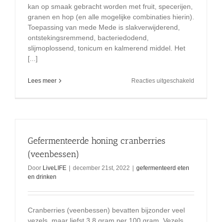
kan op smaak gebracht worden met fruit, specerijen,
granen en hop (en alle mogelijke combinaties hierin).
Toepassing van mede Mede is slakverwijderend,
ontstekingsremmend, bacteriedodend,
slijmoplossend, tonicum en kalmerend middel. Het
[...]
voor
Lees meer
Reacties uitgeschakeld
De
honing
drank:
mede,
een
echte
Gefermenteerde honing cranberries
weldoene
(veenbessen)
Door
LiveLIFE
|
december 21st, 2022
|
gefermenteerd eten
en drinken
Cranberries (veenbessen) bevatten bijzonder veel
vezels, maar liefst 3,8 gram per 100 gram. Vezels