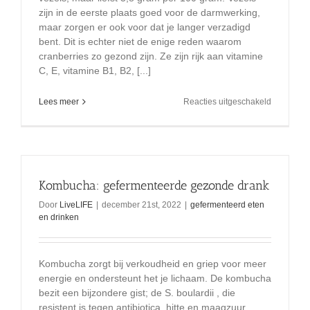
zijn in de eerste plaats goed voor de darmwerking,
maar zorgen er ook voor dat je langer verzadigd
bent. Dit is echter niet de enige reden waarom
cranberries zo gezond zijn. Ze zijn rijk aan vitamine
C, E, vitamine B1, B2, [...]
voor
Lees meer
Reacties uitgeschakeld
Gefermen
honing
cranberrie
(veenbess
Kombucha: gefermenteerde gezonde drank
Door
LiveLIFE
|
december 21st, 2022
|
gefermenteerd eten
en drinken
Kombucha zorgt bij verkoudheid en griep voor meer
energie en ondersteunt het je lichaam. De kombucha
bezit een bijzondere gist; de S. boulardii , die
resistent is tegen antibiotica, hitte en maagzuur.