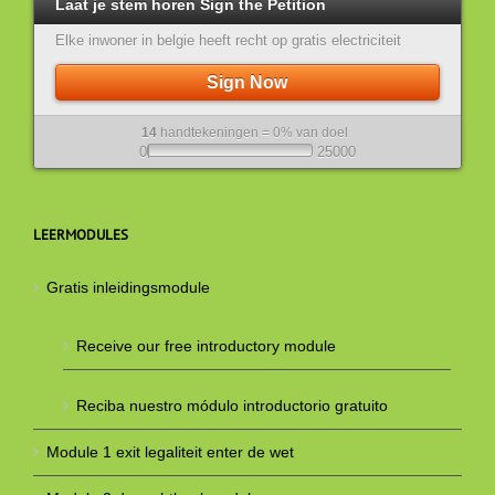
Laat je stem horen Sign the Petition
Elke inwoner in belgie heeft recht op gratis electriciteit
Sign Now
14
handtekeningen = 0% van doel
0
25000
LEERMODULES
Gratis inleidingsmodule
Receive our free introductory module
Reciba nuestro módulo introductorio gratuito
Module 1 exit legaliteit enter de wet