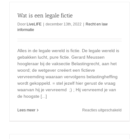
&
kaneelkoe
Wat is een legale fictie
donuts
Door
LiveLIFE
|
december 13th, 2022
|
Recht en law
informatie
Alles in de legale wereld is fictie. De legale wereld is
gebakken lucht, pure fictie. Gerard Meussen
hoogleraar bij de vaksectie Belastingrecht, aan het
woord; de wetgever creëert een fictieve
vervreemding waaraan vervolgens belastingheffing
wordt gekoppeld. = stel jezelf hier gerust de vraag
waarvan hij je vervreemd ;) ; Hij vervreemd je van
de hoogste [...]
voor
Lees meer
Reacties uitgeschakeld
Wat
is
een
legale
fictie