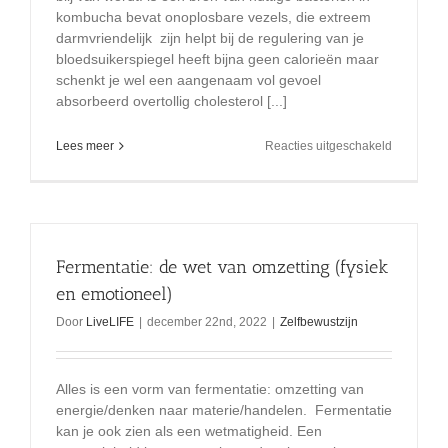
kombucha bevat onoplosbare vezels, die extreem
darmvriendelijk zijn helpt bij de regulering van je
bloedsuikerspiegel heeft bijna geen calorieën maar
schenkt je wel een aangenaam vol gevoel
absorbeerd overtollig cholesterol [...]
voor
Lees meer
Reacties uitgeschakeld
Wat
met
je
scoby
overschot
Fermentatie: de wet van omzetting (fysiek
en emotioneel)
Door
LiveLIFE
|
december 22nd, 2022
|
Zelfbewustzijn
Alles is een vorm van fermentatie: omzetting van
energie/denken naar materie/handelen. Fermentatie
kan je ook zien als een wetmatigheid. Een