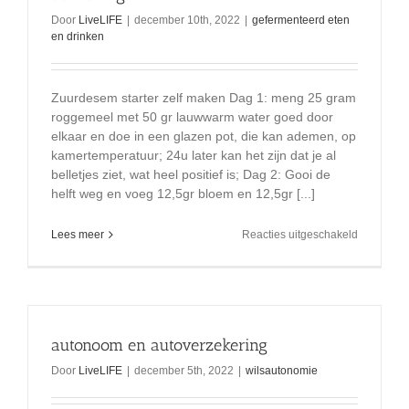
Door
LiveLIFE
|
december 10th, 2022
|
gefermenteerd eten
en drinken
Zuurdesem starter zelf maken Dag 1: meng 25 gram
roggemeel met 50 gr lauwwarm water goed door
elkaar en doe in een glazen pot, die kan ademen, op
kamertemperatuur; 24u later kan het zijn dat je al
belletjes ziet, wat heel positief is; Dag 2: Gooi de
helft weg en voeg 12,5gr bloem en 12,5gr [...]
voor
Lees meer
Reacties uitgeschakeld
zuurdese
brood,
gemakkeli
en
eenvoudi
autonoom en autoverzekering
Door
LiveLIFE
|
december 5th, 2022
|
wilsautonomie