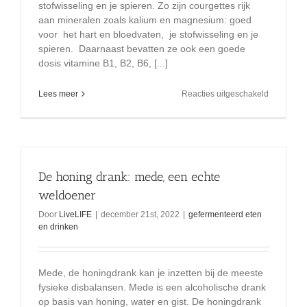
stofwisseling en je spieren. Zo zijn courgettes rijk
aan mineralen zoals kalium en magnesium: goed
voor het hart en bloedvaten, je stofwisseling en je
spieren. Daarnaast bevatten ze ook een goede
dosis vitamine B1, B2, B6, [...]
voor
Lees meer
Reacties uitgeschakeld
Gefermen
courgette,
snel
klaar,
lekker
en
De honing drank: mede, een echte
gezond!
weldoener
Door
LiveLIFE
|
december 21st, 2022
|
gefermenteerd eten
en drinken
Mede, de honingdrank kan je inzetten bij de meeste
fysieke disbalansen. Mede is een alcoholische drank
op basis van honing, water en gist. De honingdrank