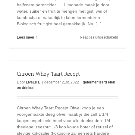
halfzoete perencider...... Limonade maak je door
water, suiker en fruit te mengen met gist, wei of
kombucha of natuurlijk te laten fermenteren.
Biologisch fruit gist heel gemakkelijk. Na [...]
voor
Lees meer
Reacties uitgeschakeld
limonade
zelf
maken
Citroen Whey Taart Recept
Door
LiveLIFE
|
december 21st, 2022
|
gefermenteerd eten
en drinken
Citroen Whey Taart Recept Ofwel koop je een
voorgemaakte deeg ofwel maak je die zelf 1 1/4
kopjes ongebleekt meel voor alle doeleinden 1/4
theelepel zeezout 1/3 kop koude boter of reuzel of
stevige kokosolie (kokosolie zal een iets hardere