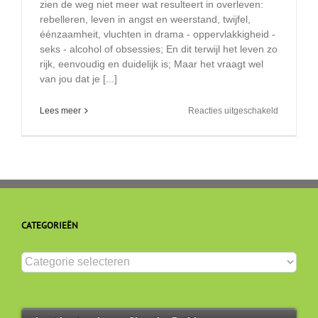
zien de weg niet meer wat resulteert in overleven:
rebelleren, leven in angst en weerstand, twijfel,
éénzaamheit, vluchten in drama - oppervlakkigheid -
seks - alcohol of obsessies; En dit terwijl het leven zo
rijk, eenvoudig en duidelijk is; Maar het vraagt wel
van jou dat je [...]
voor
Lees meer
Reacties uitgeschakeld
Binnen
de
weg
jouw
eigen
pad
volgen
CATEGORIEËN
Categorieën