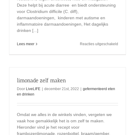
Deze helpt bij acute diarree en biedt ondersteuning
voor Clostridium difficile (C. diff),
darmaandoeningen, kinderen met autisme en
inflammatoire darmaandoeningen, Het dagelijks
drinken [...]
voor
Lees meer
Reacties uitgeschakeld
Kombucha
geferment
gezonde
drank
limonade zelf maken
Door
LiveLIFE
|
december 21st, 2022
|
gefermenteerd eten
en drinken
Omdat we alles in de winkels vinden, vergeten we
vaak hoe gemakkelijk het is om zelf te maken.
Hieronder vind je het recept voor
frambozenlimonade, rozenbottel, braam/gember,