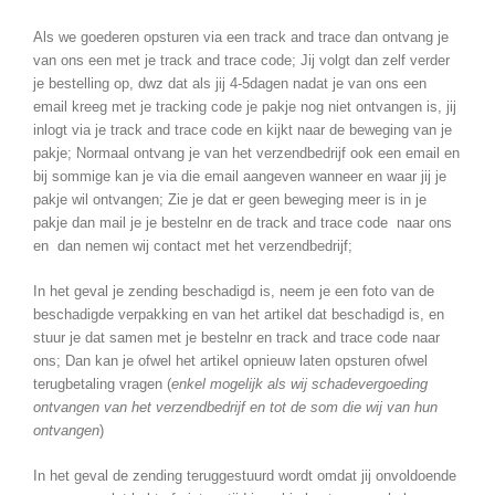
Als we goederen opsturen via een track and trace dan ontvang je
van ons een met je track and trace code; Jij volgt dan zelf verder
je bestelling op, dwz dat als jij 4-5dagen nadat je van ons een
email kreeg met je tracking code je pakje nog niet ontvangen is, jij
inlogt via je track and trace code en kijkt naar de beweging van je
pakje; Normaal ontvang je van het verzendbedrijf ook een email en
bij sommige kan je via die email aangeven wanneer en waar jij je
pakje wil ontvangen; Zie je dat er geen beweging meer is in je
pakje dan mail je je bestelnr en de track and trace code naar ons
en dan nemen wij contact met het verzendbedrijf;
In het geval je zending beschadigd is, neem je een foto van de
beschadigde verpakking en van het artikel dat beschadigd is, en
stuur je dat samen met je bestelnr en track and trace code naar
ons; Dan kan je ofwel het artikel opnieuw laten opsturen ofwel
terugbetaling vragen (
enkel mogelijk als wij schadevergoeding
ontvangen van het verzendbedrijf en tot de som die wij van hun
ontvangen
)
In het geval de zending teruggestuurd wordt omdat jij onvoldoende