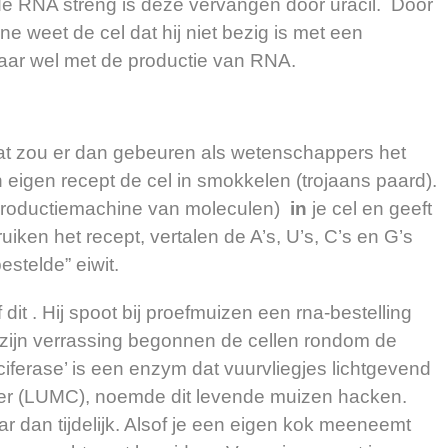
e RNA streng is deze vervangen door uracil. Door
ne weet de cel dat hij niet bezig is met een
aar wel met de productie van RNA.
 wat zou er dan gebeuren als wetenschappers het
igen recept de cel in smokkelen (trojaans paard).
(productiemachine van moleculen)
in
je cel en geeft
uiken het recept, vertalen de A’s, U’s, C’s en G’s
stelde” eiwit.
dit . Hij spoot bij proefmuizen
een rna-bestelling
 zijn verrassing begonnen de cellen rondom de
uciferase’ is een enzym dat vuurvliegjes lichtgevend
jder (LUMC), noemde dit levende muizen hacken.
r dan tijdelijk. Alsof je een eigen kok meeneemt