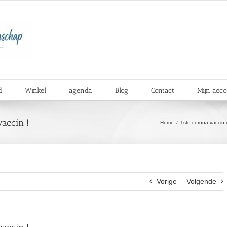
d
Winkel
agenda
Blog
Contact
Mijn acc
accin !
Home
1ste corona vaccin
Vorige
Volgende