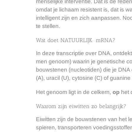
menselijke interventie. Dat is de re
omdat je lichaam resistent is, dat is
intelligent zijn en zich aanpassen. 
te stellen.
Wat doet NATUURLIJK mRNA?
In
deze transcriptie
over DNA, ontdekt 
men genoom) waarin je genetische cod
bouwstenen (nucleotiden) die je DNA
(A), uracil (U), cytosine (C) of guani
Het genoom ligt in de celkern,
op
het 
Waarom zijn eiwitten zo belangrijk?
Eiwitten zijn
de bouwstenen van het le
spieren, transporteren voedingssto