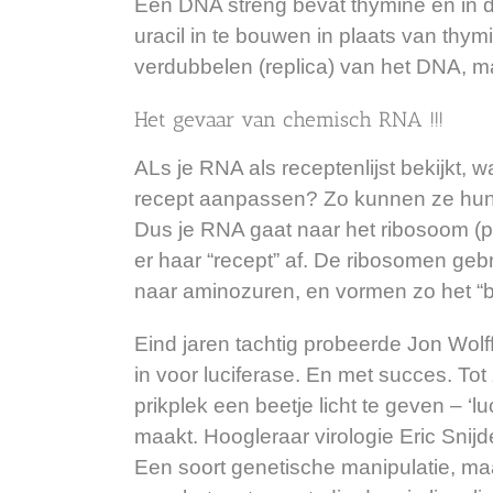
Een DNA streng bevat thymine en in d
uracil in te bouwen in plaats van thymi
verdubbelen (replica) van het DNA, m
Het gevaar van chemisch RNA !!!
ALs je RNA als receptenlijst bekijkt,
recept aanpassen? Zo kunnen ze hun e
Dus je RNA gaat naar het ribosoom 
er haar “recept” af. De ribosomen gebr
naar aminozuren, en vormen zo het “be
Eind jaren tachtig probeerde Jon Wolff 
in
voor luciferase. En met succes. Tot
prikplek een beetje licht te geven – ‘l
maakt. Hoogleraar virologie Eric Sni
Een soort genetische manipulatie, maa