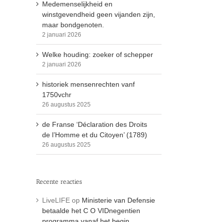
Medemenselijkheid en
winstgevendheid geen vijanden zijn,
maar bondgenoten.
2 januari 2026
Welke houding: zoeker of schepper
2 januari 2026
historiek mensenrechten vanf
1750vchr
26 augustus 2025
de Franse ‘Déclaration des Droits
de l’Homme et du Citoyen’ (1789)
26 augustus 2025
Recente reacties
LiveLIFE
op
Ministerie van Defensie
betaalde het C O VIDnegentien
programma vanaf het begin