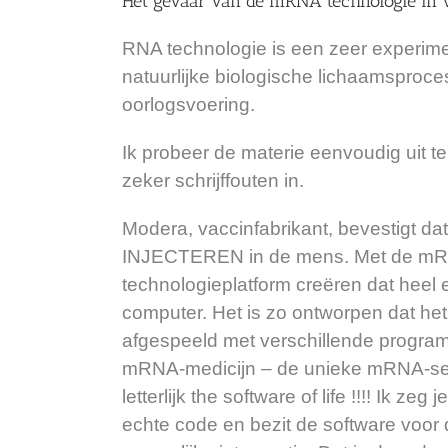
Het gevaar van de mRNA technologie in v
RNA technologie is een zeer experiment
natuurlijke biologische lichaamsproce
oorlogsvoering.
Ik probeer de materie eenvoudig uit te
zeker
schrijffouten
in.
Modera, vaccinfabrikant, bevestigt
dat
INJECTEREN in de mens. Met de mR
technologieplatform creëren dat heel 
computer. Het is zo ontworpen dat he
afgespeeld met verschillende programm
mRNA-medicijn – de unieke mRNA-sequ
letterlijk the software of life !!!! Ik z
echte code en bezit de software voor 