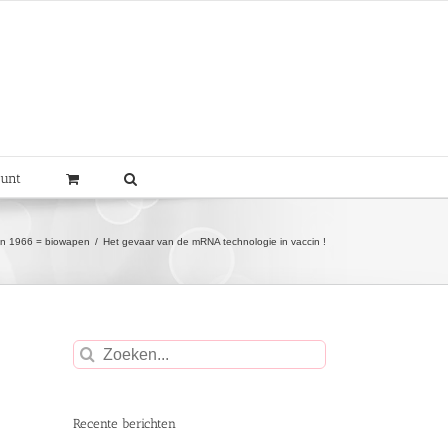
ount
 in 1966 = biowapen
Het gevaar van de mRNA technologie in vaccin !
Zoeken
naar:
Recente berichten