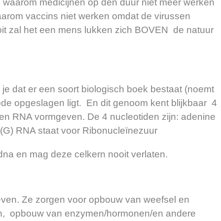
den waarom medicijnen op den duur niet meer werken
 waarom vaccins niet werken omdat de virussen
Nooit zal het een mens lukken zich BOVEN de natuur
je dat er een soort biologisch boek bestaat (noemt
e opgeslagen ligt. En dit genoom kent blijkbaar 4
 en RNA vormgeven. De 4 nucleotiden zijn: adenine
ne (G) RNA staat voor Ribonucleïnezuur
dna en mag deze celkern nooit verlaten.
ven. Ze zorgen voor opbouw van weefsel en
ffen, opbouw van enzymen/hormonen/en andere