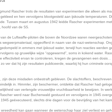
ror
gmund Rascher trots de resultaten van experimenten die alleen als m
 gekleed en hen vervolgens blootgesteld aan ijskoude temperaturen. Di
de. Tussen maart en augustus 1942 leidde Rascher experimenten met b
, hoofd van de SS.
an de Luftwaffe-piloten die boven de Noordzee waren neergeschoten t
als wegwerpmateriaal, opgeofferd in naam van de nazi-wetenschap. 
rgedompeld in emmers met ijskoud water, terwijl hun reacties werden
volgens op gruwelijke wijze “opgewarmd”, soms in kokend water. Rasc
 effectiviteit ervan te controleren, kregen de gevangenen een dosis
ver dat hij zijn resultaten publiceerde, waarbij hij hun criminele oors
ren, zijn deze misdaden onbestraft gebleven. De slachtoffers, beschre
teindelijk in. Himmler, zijn beschermer, ontdekte dat Rascher had gelog
elijkheid van verlengde vrouwelijke vruchtbaarheid te bewijzen. In wer
e. Rascher werd naar Buchenwald gestuurd en vervolgens in 1945 overge
 1945 geëxecuteerd, slechts drie dagen voor de bevrijding van het ka
ke wreedheid kan gaan wanneer de wetenschap haar ziel verliest en geh