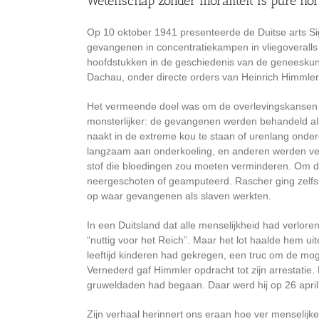
Wetenschap zonder moraliteit is pure hor
Op 10 oktober 1941 presenteerde de Duitse arts Si
gevangenen in concentratiekampen in vliegoveralls
hoofdstukken in de geschiedenis van de geneeskun
Dachau, onder directe orders van Heinrich Himmler
Het vermeende doel was om de overlevingskansen v
monsterlijker: de gevangenen werden behandeld 
naakt in de extreme kou te staan of urenlang onde
langzaam aan onderkoeling, en anderen werden ver
stof die bloedingen zou moeten verminderen. Om de
neergeschoten of geamputeerd. Rascher ging zelfs zo 
op waar gevangenen als slaven werkten.
In een Duitsland dat alle menselijkheid had verlo
“nuttig voor het Reich”. Maar het lot haalde hem ui
leeftijd kinderen had gekregen, een truc om de mog
Vernederd gaf Himmler opdracht tot zijn arrestati
gruweldaden had begaan. Daar werd hij op 26 april
Zijn verhaal herinnert ons eraan hoe ver menselij