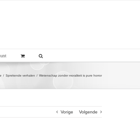
ount
e
Sprekende verhalen
Wetenschap zonder moraliteit is pure horror
Vorige
Volgende