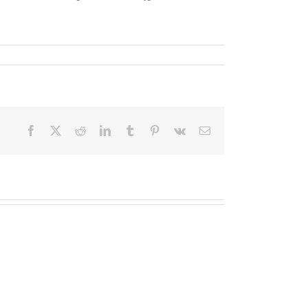
Facebook
X
Reddit
LinkedIn
Tumblr
Pinterest
Vk
E-
mail