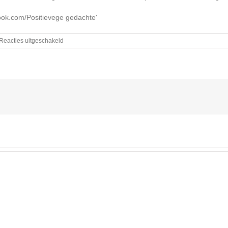
voor
Reacties uitgeschakeld
Wetenschap
zonder
moraliteit
is
pure
horror