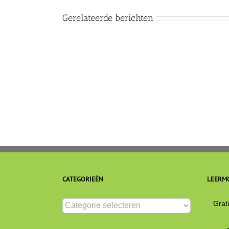
Gerelateerde berichten
Angst
als
schild
z
CATEGORIEËN
LEERM
Categorieën
Grat