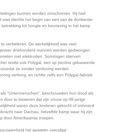
artelingen kunnen worden omschreven. Hij had
t was slechts het begin van een van de donkerste
etrekking tot hoogte en bevriezing in het kamp
e verbeteren. De werkelijkheid was veel
Ongeveer driehonderd mannen werden gedwongen
 gemeten met elektroden. Sommigen stierven
her testte ook Polygal, een op pectine gebaseerde
… voordat ze zonder verdoving werden
prong verborg, en richtte zelfs een Polygal-fabriek
ven als “Untermenschen”, beschouwden hun dood als
en door te beweren dat zijn vrouw op 48-jarige
kelijkheid waren deze kinderen gekocht of ontvoerd.
bracht naar Dachau, hetzelfde kamp waar hij zijn
mp door Amerikaanse troepen.
oorzaamheid het geweten overstijgt.