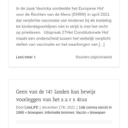
In de zaak Vavricka oordeelde het Europese Hof
voor de Rechten van de Mens (EHRM) in april 2021
dat verplichte vaccinatie van kinderen bij de toelating
tot kinderdagverblijven niet in strijd is met het recht
op privéleven. Uitspraak 27Het Constitutionele Hof
maakt een onderscheid tussen het wettelijk verplicht
stellen van vaccinatie en het waarborgen van [...]
voor
Lees meer
Reacties uitgeschakeld
Oordeel
Europese
Hof
voor
de
Rechten
Geen van de 141 landen kan bewijs
van
de
voorleggen van het s a r s 4rus
Mens
Door
LiveLIFE
|
december 17th, 2021
|
1ste corona vaccin in
vaccinatie
1966 = biowapen
,
informatie bronnen
,
Vaccin = biowapen
bij
kinderdagv