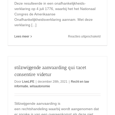
Deze resulteerde in een onafhankelijkheids-
verklaring op 4 juli 1776, waarbij het het Nationaal
Congres de Amerikaanse
Onafhankelijkheidsverklaring aannam. Met deze
verklaring [...]
voor
Lees meer
Reacties uitgeschakeld
Pluto
return
na
246j
transforme
americaa
stilzwijgende aanvaarding qui tacet
machtsmis
consentire videtur
Door
LiveLIFE
|
december 28th, 2021
|
Recht en law
informatie
,
wilsautonomie
Stilzwijgende aanvaarding is
een rechtshandeling waarbij wordt aangenomen dat
er sprake is van een overeenkomst als deze niet