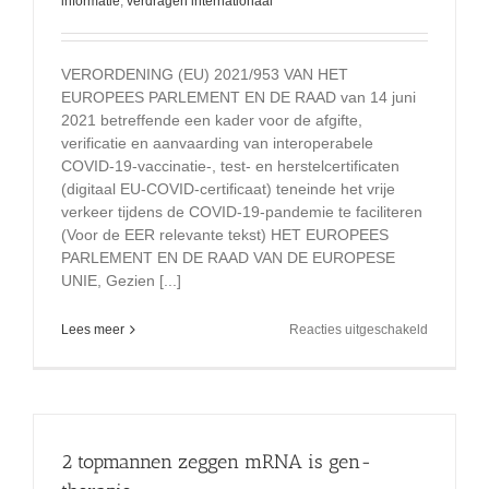
informatie
,
verdragen internationaal
VERORDENING (EU) 2021/953 VAN HET
EUROPEES PARLEMENT EN DE RAAD van 14 juni
2021 betreffende een kader voor de afgifte,
verificatie en aanvaarding van interoperabele
COVID-19-vaccinatie-, test- en herstelcertificaten
(digitaal EU-COVID-certificaat) teneinde het vrije
verkeer tijdens de COVID-19-pandemie te faciliteren
(Voor de EER relevante tekst) HET EUROPEES
PARLEMENT EN DE RAAD VAN DE EUROPESE
UNIE, Gezien [...]
voor
Lees meer
Reacties uitgeschakeld
Discrimina
verboden
volgens
europees
parlement
14
2 topmannen zeggen mRNA is gen-
juni
21