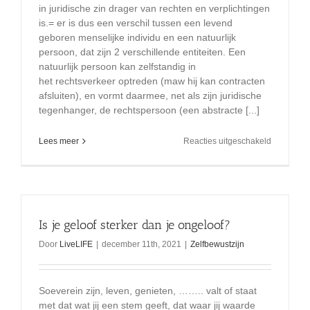
s
in juridische zin drager van rechten en verplichtingen
4rus
is.= er is dus een verschil tussen een levend
geboren menselijke individu en een natuurlijk
persoon, dat zijn 2 verschillende entiteiten. Een
natuurlijk persoon kan zelfstandig in
het rechtsverkeer optreden (maw hij kan contracten
afsluiten), en vormt daarmee, net als zijn juridische
tegenhanger, de rechtspersoon (een abstracte [...]
voor
Lees meer
Reacties uitgeschakeld
wat
is
een
natuurlijk
persoon
Is je geloof sterker dan je ongeloof?
Door
LiveLIFE
|
december 11th, 2021
|
Zelfbewustzijn
Soeverein zijn, leven, genieten, …….. valt of staat
met dat wat jij een stem geeft, dat waar jij waarde