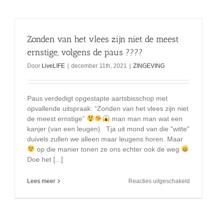
Zonden van het vlees zijn niet de meest
ernstige, volgens de paus ????
Door
LiveLIFE
|
december 11th, 2021
|
ZINGEVING
Paus verdedigt opgestapte aartsbisschop met
opvallende uitspraak: “Zonden van het vlees zijn niet
de meest ernstige”
man man man wat een
kanjer (van een leugen) Tja uit mond van die "witte"
duivels zullen we alleen maar leugens horen. Maar
op die manier tonen ze ons echter ook de weg
Doe het [...]
voor
Lees meer
Reacties uitgeschakeld
Zonden
van
het
vlees