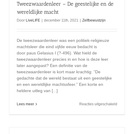
Tweezwaardenleer – De geestelijke en de
wereldlijke macht
Door
LiveLIFE
|
december 11th, 2021
|
Zelfbewustzijn
De tweezwaardenleer was een politiek-religieuze
machtsleer die eind vijfde eeuw bedacht is
door paus Gelasius I (?-496). Wat hield de
tweezwaardenleer precies in en hoe is deze leer
later aangepast? Een definitie van de
tweezwaardenleer is kort maar krachtig: “De
gedachte dat de wereld bestaat uit een geestelijke
en een wereldlijke machtssfeer.” Een korte en
heldere uitleg van [...]
voor
Lees meer
Reacties uitgeschakeld
Tweezwaa
–
De
geestelijk
en