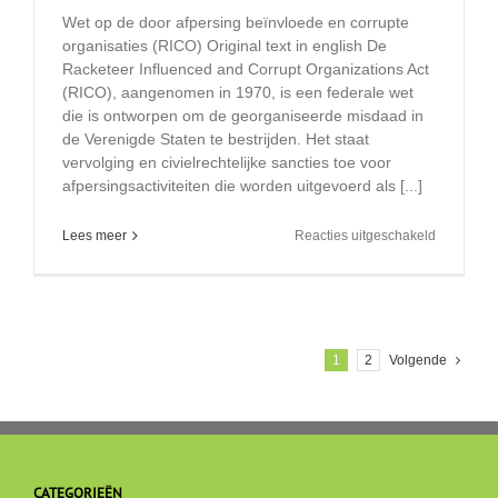
Wet op de door afpersing beïnvloede en corrupte
organisaties (RICO) Original text in english De
Racketeer Influenced and Corrupt Organizations Act
(RICO), aangenomen in 1970, is een federale wet
die is ontworpen om de georganiseerde misdaad in
de Verenigde Staten te bestrijden. Het staat
vervolging en civielrechtelijke sancties toe voor
afpersingsactiviteiten die worden uitgevoerd als [...]
voor
Lees meer
Reacties uitgeschakeld
Wet
op
de
door
afpersing
beïnvloed
1
2
Volgende
en
corrupte
organisati
R.I.C.O
act
law
CATEGORIEËN