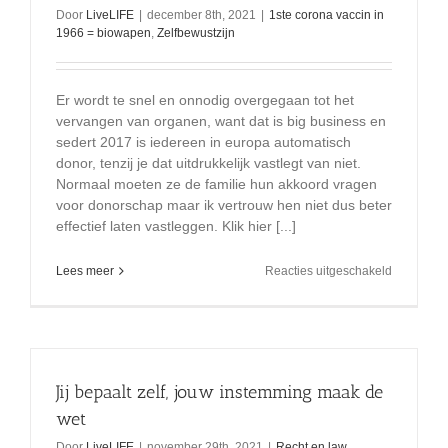
:
Door
LiveLIFE
|
december 8th, 2021
|
1ste corona vaccin in
hoed
1966 = biowapen
,
Zelfbewustzijn
mijn
schapen
Er wordt te snel en onnodig overgegaan tot het
vervangen van organen, want dat is big business en
sedert 2017 is iedereen in europa automatisch
donor, tenzij je dat uitdrukkelijk vastlegt van niet.
Normaal moeten ze de familie hun akkoord vragen
voor donorschap maar ik vertrouw hen niet dus beter
effectief laten vastleggen. Klik hier [...]
voor
Lees meer
Reacties uitgeschakeld
Gevaar
van
donor
organen
Jij bepaalt zelf, jouw instemming maak de
wet
Door
LiveLIFE
|
november 29th, 2021
|
Recht en law