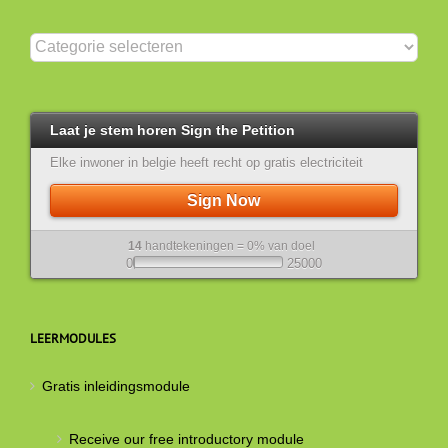
Categorieën
Laat je stem horen Sign the Petition
Elke inwoner in belgie heeft recht op gratis electriciteit
Sign Now
14
handtekeningen = 0% van doel
0
25000
LEERMODULES
Gratis inleidingsmodule
Receive our free introductory module