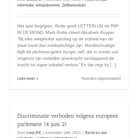
informatie
,
wilsautonomie
,
Zelfbewustzijn
Het spel begrijpen. Rutte geeft LETTERLIJK de PAP
IN DE MOND. Mark Rutte citeert Abraham Kuyper:
“Bij elke welgelukte aanslag op de vrijheid kan de
staat nooit dan medeplichtige zijn. Hoofdschuldige
blijft de plichtsvergeten burger zelf, die in zonde van
zingenot zijn zedelijke spierkracht verslappend de
kracht tot eigen initiatief verloor” En dat zegt hij [...]
voor
Lees meer
Reacties uitgeschakeld
Jij
bepaalt
zelf,
jouw
instemmin
maak
Discriminatie verboden volgens europees
de
wet
parlement 14 juni 21
Door
LiveLIFE
|
november 16th, 2021
|
Recht en law