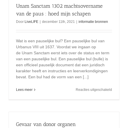
de
Unam Sanctam 1302 machtsovername
wereldlijk
macht
van de paus : hoed mijn schapen
Door
LiveLIFE
|
december 11th, 2021
|
informatie bronnen
Wat is een pauselijke bul? Een pauselijke bul van
Urbanus VIII uit 1637. Voordat we ingaan op
de Unam Sanctam eerst iets over de status en term
van een pauselijke bul. Een pauselijke bul (bulle) is
een officieel pauselijk document dat een juridisch
karakter heeft en instructies en leerverkondigingen
bevat. Een bul had de vorm van een [...]
voor
Lees meer
Reacties uitgeschakeld
Unam
Sanctam
1302
machtsov
van
de
Gevaar van donor organen
paus