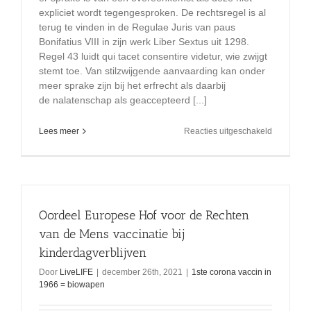
expliciet wordt tegengesproken. De rechtsregel is al
terug te vinden in de Regulae Juris van paus
Bonifatius VIII in zijn werk Liber Sextus uit 1298.
Regel 43 luidt qui tacet consentire videtur, wie zwijgt
stemt toe. Van stilzwijgende aanvaarding kan onder
meer sprake zijn bij het erfrecht als daarbij
de nalatenschap als geaccepteerd [...]
voor
Lees meer
Reacties uitgeschakeld
stilzwijge
aanvaardi
qui
tacet
consentire
videtur
Oordeel Europese Hof voor de Rechten
van de Mens vaccinatie bij
kinderdagverblijven
Door
LiveLIFE
|
december 26th, 2021
|
1ste corona vaccin in
1966 = biowapen