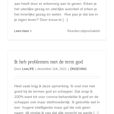
aan heeft door er erkenning aan te geven. Erken je
het uiterlijke gezag en uiterlijke autoriteit of erken je
het innerlijke gezag en weten. Hoe pas je dat toe in
je eigen leven? Door trouw te [...]
voor
Lees meer
Reacties uitgeschakeld
Is
je
geloof
sterker
dan
je
Ik heb problemen met de term god
ongeloof?
Door
LiveLIFE
|
december 11th, 2021
|
ZINGEVING
Heel vaak krijg ik deze opmerking: Ik voel met niet
goed bij de termen god en schepper. Dat snap ik
100% want tot voor corona behandelde ik god en de
schepper ook maar stiefmoederlijk. Ik geloofde wel in
een hogere intelligentie maar gaf die ook geen
naam, dit omdat ik zag dat alle onrecht op aarde [...]