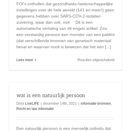
FOI's onthullen dat gezondheids-/wetenschappelijke
instellingen over de hele wereld (141 en meer!) geen
gegevens hebben over SARS-COV-2-isolatie/-
zuivering, waar dan ook, ooit Dit is een
automatische vertaling van dit engels artikel: Zou
een verstandig persoon een monster van een patiënt
(dat verschillende bronnen van genetisch materiaal
bevat en waarvan nooit is bewezen dat het een [...]
voor
Lees meer
Reacties uitgeschakeld
Geen
van
de
141
landen
kan
wat is een natuurlijk persoon
bewijs
voorlegge
Door
LiveLIFE
|
december 14th, 2021
|
informatie bronnen
,
van
Recht en law informatie
het
s
a
Een natuurlijk persoon is een menselijk individu dat
r