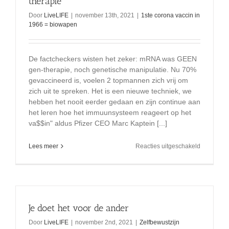
therapie
Door
LiveLIFE
|
november 13th, 2021
|
1ste corona vaccin in
1966 = biowapen
De factcheckers wisten het zeker: mRNA was GEEN
gen-therapie, noch genetische manipulatie. Nu 70%
gevaccineerd is, voelen 2 topmannen zich vrij om
zich uit te spreken. Het is een nieuwe techniek, we
hebben het nooit eerder gedaan en zijn continue aan
het leren hoe het immuunsysteem reageert op het
va$$in" aldus Pfizer CEO Marc Kaptein [...]
voor
Lees meer
Reacties uitgeschakeld
2
topmanne
zeggen
mRNA
is
gen-
Je doet het voor de ander
therapie
Door
LiveLIFE
|
november 2nd, 2021
|
Zelfbewustzijn