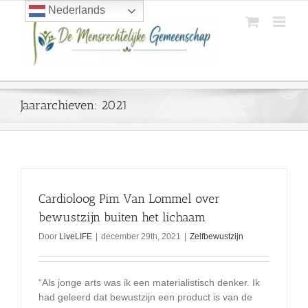
Ga
Nederlands
naar
inhoud
Jaararchieven:
2021
Cardioloog Pim Van Lommel over
bewustzijn buiten het lichaam
Door
LiveLIFE
|
december 29th, 2021
|
Zelfbewustzijn
“Als jonge arts was ik een materialistisch denker. Ik
had geleerd dat bewustzijn een product is van de