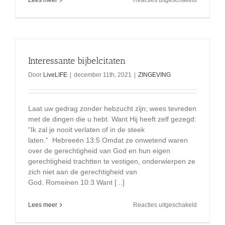
Het
kaf
wordt
van
het
koren
Interessante bijbelcitaten
gescheid
Door
LiveLIFE
|
december 11th, 2021
|
ZINGEVING
Laat uw gedrag zonder hebzucht zijn; wees tevreden
met de dingen die u hebt. Want Hij heeft zelf gezegd:
“Ik zal je nooit verlaten of in de steek
laten.” Hebreeën 13:5 Omdat ze onwetend waren
over de gerechtigheid van God en hun eigen
gerechtigheid trachtten te vestigen, onderwierpen ze
zich niet aan de gerechtigheid van
God. Romeinen 10:3 Want [...]
voor
Lees meer
Reacties uitgeschakeld
Interessan
bijbelcitat