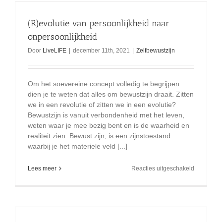
zijn
niet
(R)evolutie van persoonlijkheid naar
de
meest
onpersoonlijkheid
ernstige,
Door
LiveLIFE
|
december 11th, 2021
|
Zelfbewustzijn
volgens
de
paus
????
Om het soevereine concept volledig te begrijpen
dien je te weten dat alles om bewustzijn draait. Zitten
we in een revolutie of zitten we in een evolutie?
Bewustzijn is vanuit verbondenheid met het leven,
weten waar je mee bezig bent en is de waarheid en
realiteit zien. Bewust zijn, is een zijnstoestand
waarbij je het materiele veld [...]
voor
Lees meer
Reacties uitgeschakeld
(R)evoluti
van
persoonlij
naar
onpersoon