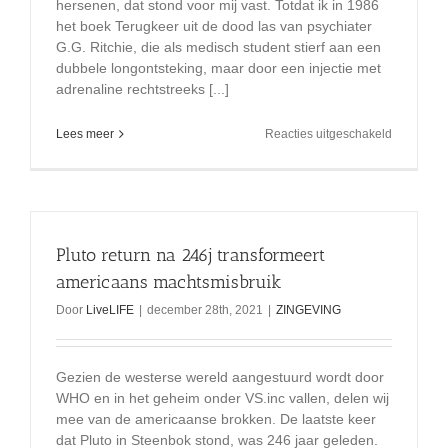
hersenen, dat stond voor mij vast. Totdat ik in 1986
het boek Terugkeer uit de dood las van psychiater
G.G. Ritchie, die als medisch student stierf aan een
dubbele longontsteking, maar door een injectie met
adrenaline rechtstreeks [...]
voor
Lees meer
Reacties uitgeschakeld
Cardioloo
Pim
Van
Lommel
over
bewustzij
Pluto return na 246j transformeert
buiten
het
americaans machtsmisbruik
lichaam
Door
LiveLIFE
|
december 28th, 2021
|
ZINGEVING
Gezien de westerse wereld aangestuurd wordt door
WHO en in het geheim onder VS.inc vallen, delen wij
mee van de americaanse brokken. De laatste keer
dat Pluto in Steenbok stond, was 246 jaar geleden.