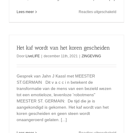
voor
Lees meer
Reacties uitgeschakeld
Ik
heb
probleme
met
de
term
Het kaf wordt van het koren gescheiden
god
Door
LiveLIFE
|
december 11th, 2021
|
ZINGEVING
Gesprek van Jahn J Kassl met MEESTER
ST.GERMAIN Dit v a c c i n betekent de
transformatie van de mens van een bezield wezen
tot een emotieloze, levenloze 'robotmens"
MEESTER ST. GERMAIN: De tijd die je is
aangekondigd is gekomen. Het kaf wordt van het
koren gescheiden en geen steen wordt
onaangeroerd gelaten. [...]
voor
Lees meer
Reacties uitgeschakeld