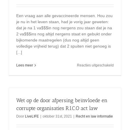
Een vraag aan alle gevaccineerde mensen. Hou zou
je nu in het leven staan, had je vorig jaar geweten:
dat je na 1 va$$$in nog nergens zou staan dat je na
2 va$$$ins nog altijd nergens staat en gebukt onder
bijkomende maatregelen (dus nog altijd geen
volledige vrijheid terug) dat 2 spuiten niet genoeg is
[...]
voor
Lees meer
Reacties uitgeschakeld
Je
doet
het
voor
de
ander
Wet op de door afpersing beïnvloede en
corrupte organisaties R.I.C.O act law
Door
LiveLIFE
|
oktober 31st, 2021
|
Recht en law informatie