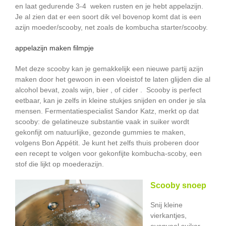
en laat gedurende 3-4 weken rusten en je hebt appelazijn.
Je al zien dat er een soort dik vel bovenop komt dat is een
azijn moeder/scooby, net zoals de kombucha starter/scooby.
appelazijn maken filmpje
Met deze scooby kan je gemakkelijk een nieuwe partij azijn
maken door het gewoon in een vloeistof te laten glijden die al
alcohol bevat, zoals wijn, bier , of cider . Scooby is perfect
eetbaar, kan je zelfs in kleine stukjes snijden en onder je sla
mensen. Fermentatiespecialist Sandor Katz, merkt op dat
scooby: de gelatineuze substantie vaak in suiker wordt
gekonfijt om natuurlijke, gezonde gummies te maken,
volgens Bon Appétit. Je kunt het zelfs thuis proberen door
een recept te volgen voor gekonfijte kombucha-scoby, een
stof die lijkt op moederazijn.
Scooby snoep
Snij kleine
vierkantjes,