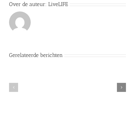
Over de auteur:
LiveLIFE
Gerelateerde berichten
Gefermenteerde
soep
Water
die
en
jarenlang
melkkefir
goed
blijft