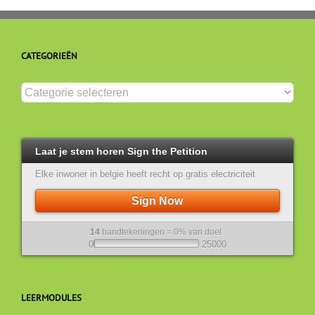
CATEGORIEËN
Categorieën
Laat je stem horen Sign the Petition
Elke inwoner in belgie heeft recht op gratis electriciteit
Sign Now
14
handtekeningen = 0% van doel
0
25000
LEERMODULES