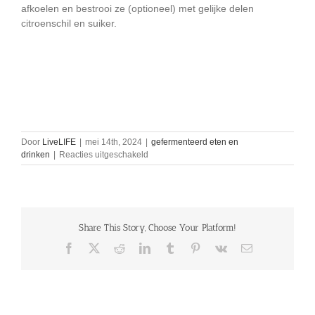
afkoelen en bestrooi ze (optioneel) met gelijke delen
citroenschil en suiker.
Door
LiveLIFE
|
mei 14th, 2024
|
gefermenteerd eten en
voor
drinken
|
Reacties uitgeschakeld
moeder
of
scooby
van
zelfgemaakte
Share This Story, Choose Your Platform!
appelazijn
Facebook
X
Reddit
LinkedIn
Tumblr
Pinterest
Vk
E-
mail