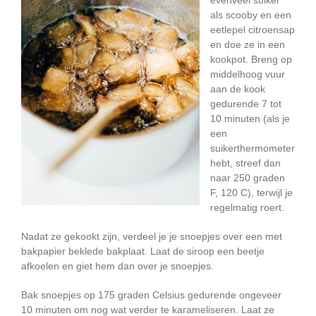
evenveel suiker
als scooby en een
eetlepel citroensap
en doe ze in een
kookpot. Breng op
middelhoog vuur
aan de kook
gedurende 7 tot
10 minuten (als je
een
suikerthermometer
hebt, streef dan
naar 250 graden
F, 120 C), terwijl je
regelmatig roert.
Nadat ze gekookt zijn, verdeel je je snoepjes over een met
bakpapier beklede bakplaat. Laat de siroop een beetje
afkoelen en giet hem dan over je snoepjes.
Bak snoepjes op 175 graden Celsius gedurende ongeveer
10 minuten om nog wat verder te karameliseren. Laat ze