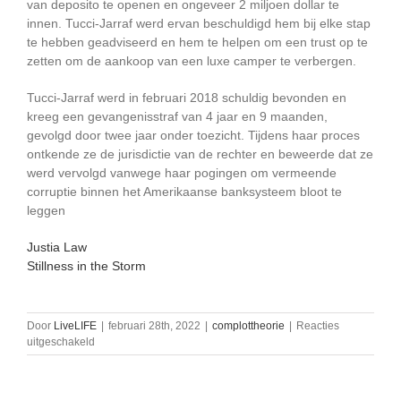
van deposito te openen en ongeveer 2 miljoen dollar te
innen. Tucci-Jarraf werd ervan beschuldigd hem bij elke stap
te hebben geadviseerd en hem te helpen om een trust op te
zetten om de aankoop van een luxe camper te verbergen.
Tucci-Jarraf werd in februari 2018 schuldig bevonden en
kreeg een gevangenisstraf van 4 jaar en 9 maanden,
gevolgd door twee jaar onder toezicht. Tijdens haar proces
ontkende ze de jurisdictie van de rechter en beweerde dat ze
werd vervolgd vanwege haar pogingen om vermeende
corruptie binnen het Amerikaanse banksysteem bloot te
leggen​
Justia Law
Stillness in the Storm
Door
LiveLIFE
|
februari 28th, 2022
|
complottheorie
|
Reacties
voor
uitgeschakeld
archief
van
alle