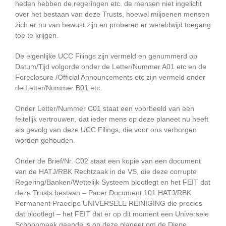
heden hebben de regeringen etc. de mensen niet ingelicht
over het bestaan van deze Trusts, hoewel miljoenen mensen
zich er nu van bewust zijn en proberen er wereldwijd toegang
toe te krijgen.
De eigenlijke UCC Filings zijn vermeld en genummerd op
Datum/Tijd volgorde onder de Letter/Nummer A01 etc en de
Foreclosure /Official Announcements etc zijn vermeld onder
de Letter/Nummer B01 etc.
Onder Letter/Nummer C01 staat een voorbeeld van een
feitelijk vertrouwen, dat ieder mens op deze planeet nu heeft
als gevolg van deze UCC Filings, die voor ons verborgen
worden gehouden.
Onder de Brief/Nr. C02 staat een kopie van een document
van de HATJ/RBK Rechtzaak in de VS, die deze corrupte
Regering/Banken/Wettelijk Systeem blootlegt en het FEIT dat
deze Trusts bestaan – Pacer Document 101 HATJ/RBK
Permanent Praecipe UNIVERSELE REINIGING die precies
dat blootlegt – het FEIT dat er op dit moment een Universele
Schoonmaak gaande is op deze planeet om de Diepe