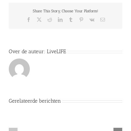
One
Peoples
Share This Story, Choose Your Platform!
Public
Trust
Facebook
X
Reddit
LinkedIn
Tumblr
Pinterest
Vk
E-
(OPPT)
mail
UCC
deponeringen
Over de auteur:
LiveLIFE
Gerelateerde berichten
Anarchie
of
Wat
verlaten
is
3
nutteloze