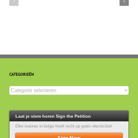
rechters
kennis
effectief
en
het
valt
Hans
onder
Blanckaert
c0mpl0tthe0rie?
schip?
CATEGORIEËN
Categorieën
Laat je stem horen Sign the Petition
Elke inwoner in belgie heeft recht op gratis electriciteit
Sign Now