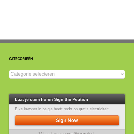
ECLI:NL:GHDHA:2015:3581
en
natuurlijk
bewijs
CATEGORIEËN
Categorieën
Laat je stem horen Sign the Petition
Elke inwoner in belgie heeft recht op gratis electriciteit
Sign Now
14
handtekeningen = 0% van doel