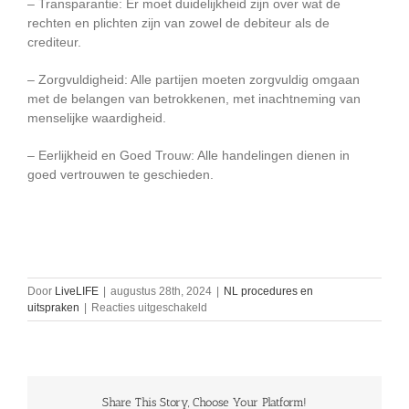
– Transparantie: Er moet duidelijkheid zijn over wat de
rechten en plichten zijn van zowel de debiteur als de
crediteur.
– Zorgvuldigheid: Alle partijen moeten zorgvuldig omgaan
met de belangen van betrokkenen, met inachtneming van
menselijke waardigheid.
– Eerlijkheid en Goed Trouw: Alle handelingen dienen in
goed vertrouwen te geschieden.
Door
LiveLIFE
|
augustus 28th, 2024
|
NL procedures en
voor
uitspraken
|
Reacties uitgeschakeld
NL
bezwaar
tegen
belasting
Share This Story, Choose Your Platform!