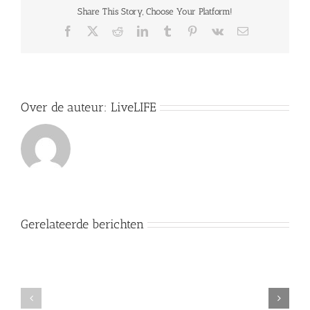
gerechtvaardigd
Share This Story, Choose Your Platform!
of
niet
Facebook
X
Reddit
LinkedIn
Tumblr
Pinterest
Vk
E-
mail
Over de auteur:
LiveLIFE
Gerelateerde berichten
Stemmen
of
niet?
organisaties
Je