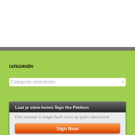
voor
stem
mensenrechten
weggeven
of
niet?
CATEGORIEËN
Categorieën
Laat je stem horen Sign the Petition
Elke inwoner in belgie heeft recht op gratis electriciteit
Sign Now