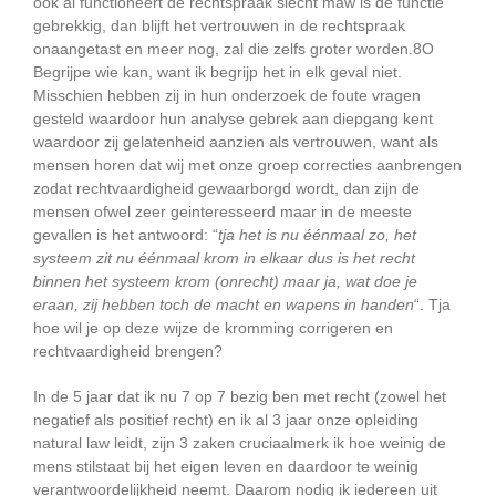
ook al functioneert de rechtspraak slecht maw is de functie
gebrekkig, dan blijft het vertrouwen in de rechtspraak
onaangetast en meer nog, zal die zelfs groter worden.8O
Begrijpe wie kan, want ik begrijp het in elk geval niet.
Misschien hebben zij in hun onderzoek de foute vragen
gesteld waardoor hun analyse gebrek aan diepgang kent
waardoor zij gelatenheid aanzien als vertrouwen, want als
mensen horen dat wij met onze groep correcties aanbrengen
zodat rechtvaardigheid gewaarborgd wordt, dan zijn de
mensen ofwel zeer geinteresseerd maar in de meeste
gevallen is het antwoord: “
tja het is nu éénmaal zo, het
systeem zit nu éénmaal krom in elkaar dus is het recht
binnen het systeem krom (onrecht) maar ja, wat doe je
eraan, zij hebben toch de macht en wapens in handen
“. Tja
hoe wil je op deze wijze de kromming corrigeren en
rechtvaardigheid brengen?
In de 5 jaar dat ik nu 7 op 7 bezig ben met recht (zowel het
negatief als positief recht) en ik al 3 jaar onze opleiding
natural law leidt, zijn 3 zaken cruciaalmerk ik hoe weinig de
mens stilstaat bij het eigen leven en daardoor te weinig
verantwoordelijkheid neemt. Daarom nodig ik iedereen uit