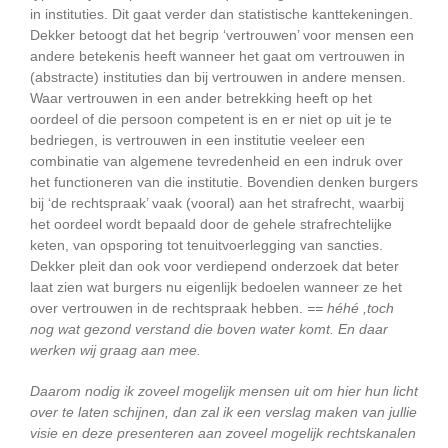
in instituties. Dit gaat verder dan statistische kanttekeningen.
Dekker betoogt dat het begrip ‘vertrouwen’ voor mensen een
andere betekenis heeft wanneer het gaat om vertrouwen in
(abstracte) instituties dan bij vertrouwen in andere mensen.
Waar vertrouwen in een ander betrekking heeft op het
oordeel of die persoon competent is en er niet op uit je te
bedriegen, is vertrouwen in een institutie veeleer een
combinatie van algemene tevredenheid en een indruk over
het functioneren van die institutie. Bovendien denken burgers
bij ‘de rechtspraak’ vaak (vooral) aan het strafrecht, waarbij
het oordeel wordt bepaald door de gehele strafrechtelijke
keten, van opsporing tot tenuitvoerlegging van sancties.
Dekker pleit dan ook voor verdiepend onderzoek dat beter
laat zien wat burgers nu eigenlijk bedoelen wanneer ze het
over vertrouwen in de rechtspraak hebben.
== héhé ,toch
nog wat gezond verstand die boven water komt. En daar
werken wij graag aan mee.
Daarom nodig ik zoveel mogelijk mensen uit om hier hun licht
over te laten schijnen, dan zal ik een verslag maken van jullie
visie en deze presenteren aan zoveel mogelijk rechtskanalen