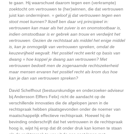
te gaan. Hij waarschuwt daarom tegen een (verkrampte)
zoektocht om vertrouwen te (her)winnen, die dat vertrouwen
juist kan ondermijnen.
= geloof jij dat vertrouwen tegen een
stoot moet kunnen? Ikzelf ben daar vrij principieel in:
vertrouwen kan maar als het zuiver is en onomstootbaar is,
indien omstootbaar is er gebrek aan trouw en verdwijnt het
vertrouwen. Gezien de rechtstaat als middel het enige middel
is, kan je onmogelijk van vertrouwen spreken, omdat de
keuzevrijheid wegvalt. Het positief recht werkt op basis van
dwang = hoe koppel je dwang aan vertrouwen? Met
vertrouwen bedoelt men de zogenaamde rechtszekerheid
maar mensen ervaren het positief recht als krom dus hoe
kan je dan van vertrouwen spreken?
David Schelfhout (bestuurskundige en onderzoeker-adviseur
bij Andersson Elffers Felix) richt de aandacht op de
verschillende innovaties die de afgelopen jaren in de
rechtspraak hebben plaatsgevonden onder de noemer van
maatschappelijk effectieve rechtspraak. Hoewel hij de
bevinding onderschrijft dat het vertrouwen in de rechtspraak
hoog is, wijst hij erop dat dit onder druk kan komen te staan