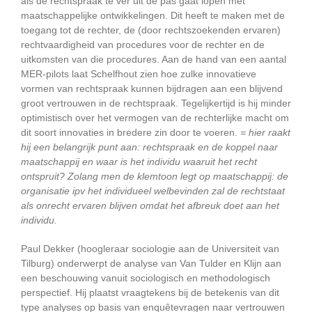
als de rechtspraak te ver uit de pas gaat lopen met
maatschappelijke ontwikkelingen. Dit heeft te maken met de
toegang tot de rechter, de (door rechtszoekenden ervaren)
rechtvaardigheid van procedures voor de rechter en de
uitkomsten van die procedures. Aan de hand van een aantal
MER-pilots laat Schelfhout zien hoe zulke innovatieve
vormen van rechtspraak kunnen bijdragen aan een blijvend
groot vertrouwen in de rechtspraak. Tegelijkertijd is hij minder
optimistisch over het vermogen van de rechterlijke macht om
dit soort innovaties in bredere zin door te voeren.
= hier raakt
hij een belangrijk punt aan: rechtspraak en de koppel naar
maatschappij en waar is het individu waaruit het recht
ontspruit? Zolang men de klemtoon legt op maatschappij: de
organisatie ipv het individueel welbevinden zal de rechtstaat
als onrecht ervaren blijven omdat het afbreuk doet aan het
individu.
Paul Dekker (hoogleraar sociologie aan de Universiteit van
Tilburg) onderwerpt de analyse van Van Tulder en Klijn aan
een beschouwing vanuit sociologisch en methodologisch
perspectief. Hij plaatst vraagtekens bij de betekenis van dit
type analyses op basis van enquêtevragen naar vertrouwen