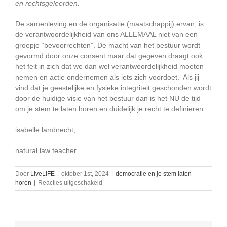
en rechtsgeleerden.
De samenleving en de organisatie (maatschappij) ervan, is
de verantwoordelijkheid van ons ALLEMAAL niet van een
groepje “bevoorrechten”. De macht van het bestuur wordt
gevormd door onze consent maar dat gegeven draagt ook
het feit in zich dat we dan wel verantwoordelijkheid moeten
nemen en actie ondernemen als iets zich voordoet. Als jij
vind dat je geestelijke en fysieke integriteit geschonden wordt
door de huidige visie van het bestuur dan is het NU de tijd
om je stem te laten horen en duidelijk je recht te definieren.
isabelle lambrecht,
natural law teacher
Door
LiveLIFE
|
oktober 1st, 2024
|
democratie en je stem laten
voor
horen
|
Reacties uitgeschakeld
Vertrouwen
in
de
rechtstaat: