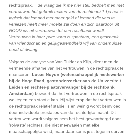
rechtspraak.
= de vraag die ik me hier stel: bedoelt men met
vertrouwen het gebruik maken van de rechtbank? Tja het is
logisch dat iemand met meer geld of iemand die veel te
verliezen heeft meer moeite zal doen en zich daardoor uit
NOOD ipv uit vertrouwen tot een rechtbank wendt.
Vertrouwen in haar pure vorm is spontaan, een geschenk
van vriendschap en gelijkgestemdheid vrij van onderhuidse
nood of dwang.
Volgens de analyse van Van Tulder en Klijn, dient men de
vermeende afname van het vertrouwen in de rechtspraak te
nuanceren.
Lucas Noyon (wetenschappelijk medewerker
bij de Hoge Raad, gastonderzoeker aan de Universiteit
Leiden en rechter-plaatsvervanger bij de rechtbank
Amsterdam
) beweert dat het vertrouwen in de rechtspraak
wel tegen een stootje kan. Hij wijst erop dat het vertrouwen in
de rechtspraak relatief stabiel is en weinig wordt beïnvloed
door individuele prestaties van de rechterlijke macht. Dit
vertrouwen wordt volgens hem het best gewaarborgd door
‘rolvaste’ rechters, die niet meewaaien met elke
maatschappelijke wind, maar daar soms juist tegenin durven