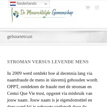
Ga
Nederlands
naar
inhoud
geboortetrust
STROMAN VERSUS LEVENDE MENS
In 2009 werd ontdekt hoe al decennia lang via
naamfraude de mens in slavernij gehouden wordt.
OPPT, ontdekten de fraude met de stroman en
Cestui Que Vie trust, opgezet via misbruik van
jouw naam. Jouw naam is je eigendomstitel en
deze werd bij je geboorte ontfutselt door de