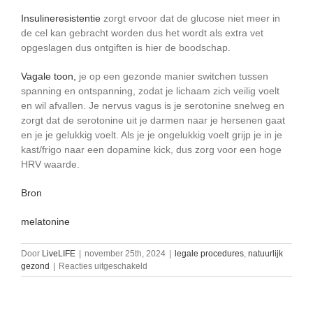
Insulineresistentie
zorgt ervoor dat de glucose niet meer in
de cel kan gebracht worden dus het wordt als extra vet
opgeslagen dus ontgiften is hier de boodschap.
Vagale toon,
je op een gezonde manier switchen tussen
spanning en ontspanning, zodat je lichaam zich veilig voelt
en wil afvallen. Je nervus vagus is je serotonine snelweg en
zorgt dat de serotonine uit je darmen naar je hersenen gaat
en je je gelukkig voelt. Als je je ongelukkig voelt grijp je in je
kast/frigo naar een dopamine kick, dus zorg voor een hoge
HRV waarde.
Bron
melatonine
Door
LiveLIFE
|
november 25th, 2024
|
legale procedures
,
natuurlijk
voor
gezond
|
Reacties uitgeschakeld
Buikvet,
wat
doe