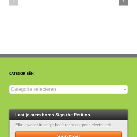
en
waarde:
organische
voel
elektrolyt
je
gelukkig
en
ontspannen
CATEGORIEËN
Categorieën
Laat je stem horen Sign the Petition
Elke inwoner in belgie heeft recht op gratis electriciteit
Sign Now