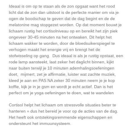
Ideaal is om op te staan als de zon opgaat want het rood
licht dat de zon dan uitstoot is de perfecte manier om via je
ogen de boodschap te geven dat de dag begint en de de
melatonine mag stopgezet worden. Op dat moment bouwt je
lichaam rustig het cortisolniveau op en bereikt het zijn piek
ongeveer 30-45 minuten na het ontwaken. Dit helpt het
lichaam wakker te worden, door de bloedsuikerspiegel te
verhogen maakt het energie vrij en brengt het de
stofwisseling op gang. Dus ideaal is als je rustig opstaat, een
rode lamp aansteekt, laat zeker het daglicht binnen, kijkt
naar buiten terwijl je 10 minuten ademhalingsoefeningen
doet, mijmert, zet je affirmatie, luister wat zachte muziek,
kleed je aan en PAS NA zeker 30 minuten neem je je kop
koffie, kijk je in je gsm en wordt je echt actief. Dan is het
perfect om je yoga oefeningen te doen, wat te wandelen
Cortisol helpt het lichaam om stressvolle situaties beter te
hanteren = dus het bereid je voor op de acties van de dag.
Het heeft ook ontstekingsremmende eigenschappen en
ondersteunt het immuunsysteem.