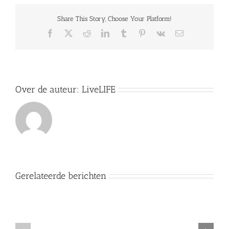
je
eraan
Share This Story, Choose Your Platform!
Facebook
X
Reddit
LinkedIn
Tumblr
Pinterest
Vk
E-
mail
Over de auteur:
LiveLIFE
Gerelateerde berichten
buikvet
en
je
Hydratatie
HRV