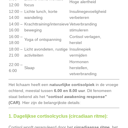
Hoge alertheid
12:00
focus
12:00 –
Lichte lunch, korte
Insulinegevoeligheid
14:00
wandeling
verbeteren
14:00 –
Krachttraining/intensieve
Vetverbranding
16:00
beweging
stimuleren
16:00 –
Cortisol verlagen,
Yoga of ontspanning
18:00
herstel
18:00 –
Licht avondeten, rustige
Insulinepiek
21:00
activiteiten
vermijden
Hormonen
22:00 –
Slaap
herstellen,
6:00
vetverbranding
Het lichaam heeft een
natuurlijke cortisolpiek
in de vroege
ochtend, meestal tussen
6.00 en 8.00 uur
. Dit fenomeen
staat bekend als het
“cortisol awakening response”
(CAR)
. Hier zijn de belangrijkste details:
1. Dagelijkse cortisolcyclus (circadiaan ritme):
Cortisol wordt gereguleerd door het
circadiaanse ritme
, het