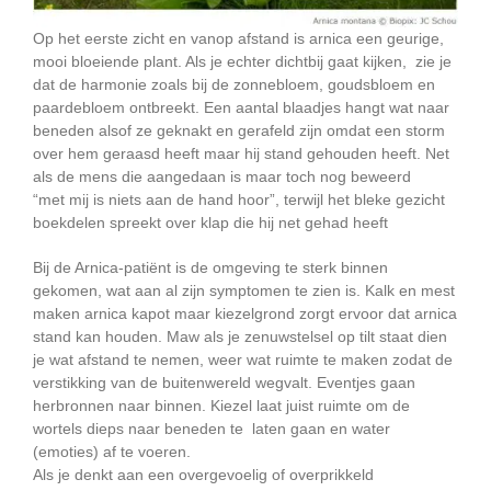
Op het eerste zicht en vanop afstand is arnica een geurige,
mooi bloeiende plant. Als je echter dichtbij gaat kijken, zie je
dat de harmonie zoals bij de zonnebloem, goudsbloem en
paardebloem ontbreekt. Een aantal blaadjes hangt wat naar
beneden alsof ze geknakt en gerafeld zijn omdat een storm
over hem geraasd heeft maar hij stand gehouden heeft. Net
als de mens die aangedaan is maar toch nog beweerd
“met mij is niets aan de hand hoor”, terwijl het bleke gezicht
boekdelen spreekt over klap die hij net gehad heeft
Bij de Arnica-patiënt is de omgeving te sterk binnen
gekomen, wat aan al zijn symptomen te zien is. Kalk en mest
maken arnica kapot maar kiezelgrond zorgt ervoor dat arnica
stand kan houden. Maw als je zenuwstelsel op tilt staat dien
je wat afstand te nemen, weer wat ruimte te maken zodat de
verstikking van de buitenwereld wegvalt. Eventjes gaan
herbronnen naar binnen. Kiezel laat juist ruimte om de
wortels dieps naar beneden te laten gaan en water
(emoties) af te voeren.
Als je denkt aan een overgevoelig of overprikkeld