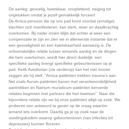
De aanleg: gevoelig, kwetsbaar, onoplettend, neiging tot
ongelukken omdat je jezelf gemakkelijk forceert
De Arnica-persoon die op ons pad komt voordat (ernstige)
klachten zich manifesteren, kan sterk, stoer en daadkrachtig
overkomen. Bij nader inzien blijkt dat echter al weer een
compensatie te zijn en zien we in allereerste instantie dat er
een gevoeligheid en een kwetsbaarheid aanwezig is. De
onlosmakelijke relatie tussen iemands aanleg en de dingen
die hem overkomen, wordt hier direct duidelijk: een
specifieke aanleg brengt specifieke gebeurtenissen op je
pad. Keith Avedissian (zie verderop) kan het niet mooier
zeggen als hij stelt: “Arnica-patiënten trekken trauma’s aan.
Net zoals Aurum-patiënten banen met verantwoordelijkheid
aantrekken en Natrium muriaticum-patiënten beroerde
relaties beginnen met partners die hen kwetsen”. Naar die
bijzondere relatie zijn we bij onze patiënten altijd op zoek. We
proberen een antwoord te geven op de vraag waaróm
iemand iets overkomt. Daarbij ga je op zoek naar de
voedingsbodem waarop gebeurtenissen (van infecties tot
depressies) kunnen floreren.