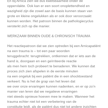
En bij Arnica zien we dus kwetsbaarheid onder de
oppervlakte. Ook kan er een soort onoplettendheid en
wazigheid zijn die zowel aan de basis kunnen staan van
grote en kleine ongelukken als er ook door veroorzaakt
kunnen worden. Het patroon binnen de pathologiecyclus
versterkt zich op die manier.
WERKZAAM BINNEN OUDE & CHRONISCH TRAUMA
Het reactiepatroon dat we zien optreden bij een Arnicapatiënt
na een trauma is – tot een paar woorden
teruggebracht: terugtrekken, ontkennen dat er iets aan de
hand is, doorgaan en een geïrriteerde reactie
als men hem toch probeert te benaderen. We kunnen dat
proces zich zien afspelen in de eerste minuten
na een ongeluk bij een patiënt die in een shocktoestand
verkeert. Nu is het de grap van het leven dat
we over onze ervaringen kunnen nadenken, en er op zo’n
manier van leren dat we negatieve ervaringen
niet steeds opnieuw hoeven mee te maken. Wanneer het
trauma echter niet tot een verbetering van de
constitutie leidt, als de patiënt dus niet tot andere inzichten