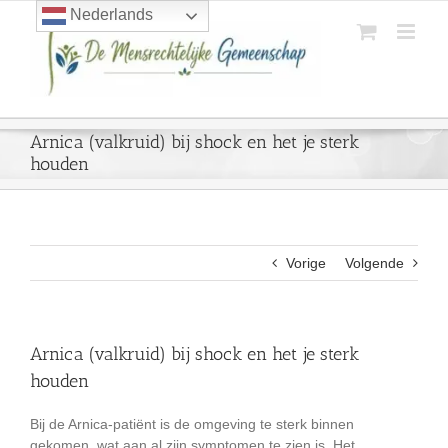
Ga
Nederlands
naar
inhoud
Arnica (valkruid) bij shock en het je sterk
houden
Vorige
Volgende
Arnica (valkruid) bij shock en het je sterk
houden
Bij de Arnica-patiënt is de omgeving te sterk binnen
gekomen, wat aan al zijn symptomen te zien is. Het