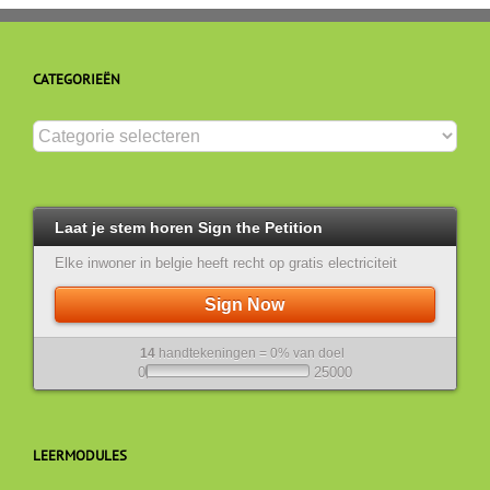
CATEGORIEËN
Categorieën
Laat je stem horen Sign the Petition
Elke inwoner in belgie heeft recht op gratis electriciteit
Sign Now
14
handtekeningen = 0% van doel
0
25000
LEERMODULES