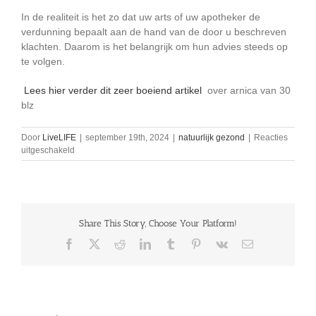
In de realiteit is het zo dat uw arts of uw apotheker de
verdunning bepaalt aan de hand van de door u beschreven
klachten. Daarom is het belangrijk om hun advies steeds op
te volgen.
Lees hier verder dit zeer boeiend artikel
over arnica van 30
blz
Door
LiveLIFE
|
september 19th, 2024
|
natuurlijk gezond
|
Reacties
voor
uitgeschakeld
Arnica
(valkruid)
bij
shock
en
Share This Story, Choose Your Platform!
het
je
Facebook
X
Reddit
LinkedIn
Tumblr
Pinterest
Vk
E-
sterk
mail
houden