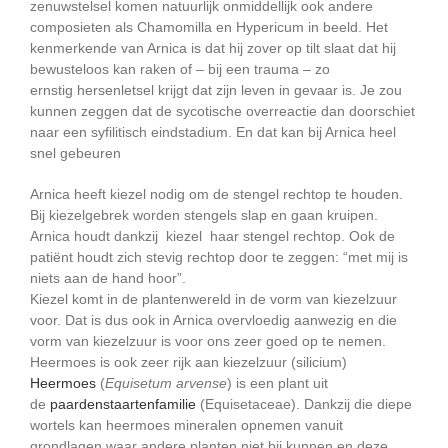
zenuwstelsel komen natuurlijk onmiddellijk ook andere
composieten als Chamomilla en Hypericum in beeld. Het
kenmerkende van Arnica is dat hij zover op tilt slaat dat hij
bewusteloos kan raken of – bij een trauma – zo
ernstig hersenletsel krijgt dat zijn leven in gevaar is. Je zou
kunnen zeggen dat de sycotische overreactie dan doorschiet
naar een syfilitisch eindstadium. En dat kan bij Arnica heel
snel gebeuren
Arnica heeft kiezel nodig om de stengel rechtop te houden.
Bij kiezelgebrek worden stengels slap en gaan kruipen.
Arnica houdt dankzij kiezel haar stengel rechtop. Ook de
patiënt houdt zich stevig rechtop door te zeggen: “met mij is
niets aan de hand hoor”.
Kiezel komt in de plantenwereld in de vorm van kiezelzuur
voor. Dat is dus ook in Arnica overvloedig aanwezig en die
vorm van kiezelzuur is voor ons zeer goed op te nemen.
Heermoes is ook zeer rijk aan kiezelzuur (silicium)
Heermoes
(
Equisetum arvense
) is een plant uit
de
paardenstaartenfamilie
(Equisetaceae). Dankzij die diepe
wortels kan heermoes mineralen opnemen vanuit
grondlagen waar andere planten niet bij kunnen en deze