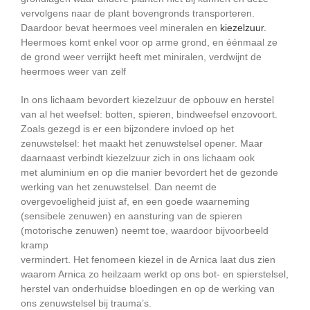
vervolgens naar de plant bovengronds transporteren.
Daardoor bevat heermoes veel mineralen en
kiezelzuur.
Heermoes komt enkel voor op arme grond, en éénmaal ze
de grond weer verrijkt heeft met miniralen, verdwijnt de
heermoes weer van zelf
In ons lichaam bevordert kiezelzuur de opbouw en herstel
van al het weefsel: botten, spieren, bindweefsel enzovoort.
Zoals gezegd is er een bijzondere invloed op het
zenuwstelsel: het maakt het zenuwstelsel opener. Maar
daarnaast verbindt kiezelzuur zich in ons lichaam ook
met aluminium en op die manier bevordert het de gezonde
werking van het zenuwstelsel. Dan neemt de
overgevoeligheid juist af, en een goede waarneming
(sensibele zenuwen) en aansturing van de spieren
(motorische zenuwen) neemt toe, waardoor bijvoorbeeld
kramp
vermindert. Het fenomeen kiezel in de Arnica laat dus zien
waarom Arnica zo heilzaam werkt op ons bot- en spierstelsel,
herstel van onderhuidse bloedingen en op de werking van
ons zenuwstelsel bij trauma’s.