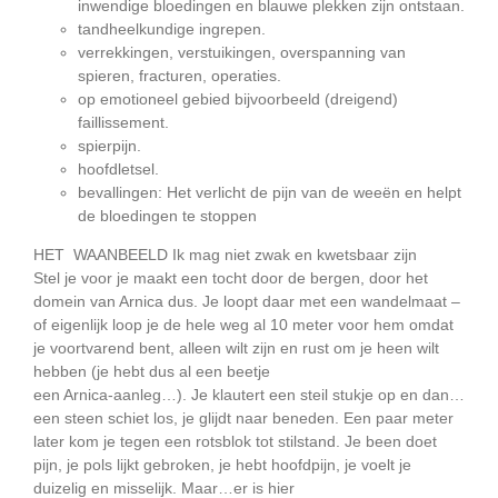
inwendige bloedingen en blauwe plekken zijn ontstaan.
tandheelkundige ingrepen.
verrekkingen, verstuikingen, overspanning van
spieren, fracturen, operaties.
op emotioneel gebied bijvoorbeeld (dreigend)
faillissement.
spierpijn.
hoofdletsel.
bevallingen: Het verlicht de pijn van de weeën en helpt
de bloedingen te stoppen
HET WAANBEELD Ik mag niet zwak en kwetsbaar zijn
Stel je voor je maakt een tocht door de bergen, door het
domein van Arnica dus. Je loopt daar met een wandelmaat –
of eigenlijk loop je de hele weg al 10 meter voor hem omdat
je voortvarend bent, alleen wilt zijn en rust om je heen wilt
hebben (je hebt dus al een beetje
een Arnica-aanleg…). Je klautert een steil stukje op en dan…
een steen schiet los, je glijdt naar beneden. Een paar meter
later kom je tegen een rotsblok tot stilstand. Je been doet
pijn, je pols lijkt gebroken, je hebt hoofdpijn, je voelt je
duizelig en misselijk. Maar…er is hier