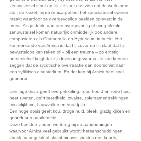
zenuwstelsel staat op tilt. Je kunt dus zien dat de werkzame
stof, de kiezel, bij de Arnica-patiënt het zenuwstelsel opener
maakt waardoor ze overgevoelige beelden oplevert in de
mens. Als je denkt aan een overgevoelig of overprikkeld
zenuwstelsel komen natuurlijk onmiddellijk ook andere
composieten als Chamomilla en Hypericum in beeld. Het
kenmerkende van Arnica is dat hij zover op tilt slaat dat hij
bewusteloos kan raken of – bij een trauma – zo ernstig
hersenletsel krijgt dat zijn leven in gevaar is. Je zou kunnen
zeggen dat de sycotische overreactie dan doorschiet naar
een syfilitisch eindstadium. En dat kan bij Arnica heel snel
gebeuren.
Een lage dosis geeft overprikkeling: rood hoofd en rode huid,
heet zweten, geïrriteerdheid, zwakte, spiersamentrekkingen,
misselijkheid, flauwvallen en hoofdpijn.
Een hoge dosis geeft kou, droge huid, bleek, glazig kijken en
gebrek aan pupilreactie.
Deze beelden vinden we terug bij de aandoeningen
waarvoor Arnica veel gebruikt wordt: hersenschuddingen,
shock na ongeluk of slecht nieuws, ziektes met koorts,