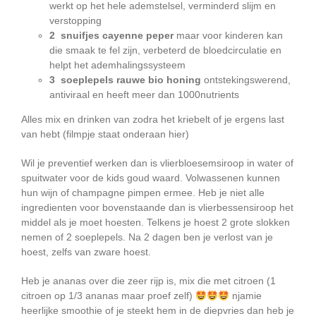
werkt op het hele ademstelsel, verminderd slijm en
verstopping
2 snuifjes cayenne peper
maar voor kinderen kan
die smaak te fel zijn, verbeterd de bloedcirculatie en
helpt het ademhalingssysteem
3 soeplepels rauwe bio honing
ontstekingswerend,
antiviraal en heeft meer dan 1000nutrients
Alles mix en drinken van zodra het kriebelt of je ergens last
van hebt (filmpje staat onderaan hier)
Wil je preventief werken dan is vlierbloesemsiroop in water of
spuitwater voor de kids goud waard. Volwassenen kunnen
hun wijn of champagne pimpen ermee. Heb je niet alle
ingredienten voor bovenstaande dan is vlierbessensiroop het
middel als je moet hoesten. Telkens je hoest 2 grote slokken
nemen of 2 soeplepels. Na 2 dagen ben je verlost van je
hoest, zelfs van zware hoest.
Heb je ananas over die zeer rijp is, mix die met citroen (1
citroen op 1/3 ananas maar proef zelf)
njamie
heerlijke smoothie of je steekt hem in de diepvries dan heb je