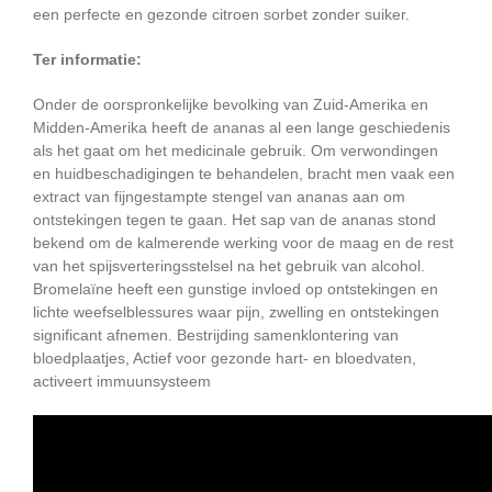
een perfecte en gezonde citroen sorbet zonder suiker.
Ter informatie:
Onder de oorspronkelijke bevolking van Zuid-Amerika en
Midden-Amerika heeft de ananas al een lange geschiedenis
als het gaat om het medicinale gebruik. Om verwondingen
en huidbeschadigingen te behandelen, bracht men vaak een
extract van fijngestampte stengel van ananas aan om
ontstekingen tegen te gaan. Het sap van de ananas stond
bekend om de kalmerende werking voor de maag en de rest
van het spijsverteringsstelsel na het gebruik van alcohol.
Bromelaïne heeft een gunstige invloed op ontstekingen en
lichte weefselblessures waar pijn, zwelling en ontstekingen
significant afnemen. Bestrijding samenklontering van
bloedplaatjes, Actief voor gezonde hart- en bloedvaten,
activeert immuunsysteem