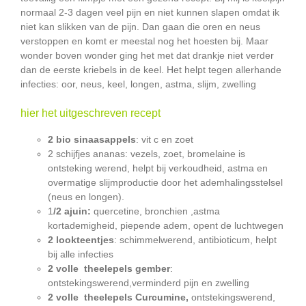
normaal 2-3 dagen veel pijn en niet kunnen slapen omdat ik
niet kan slikken van de pijn. Dan gaan die oren en neus
verstoppen en komt er meestal nog het hoesten bij. Maar
wonder boven wonder ging het met dat drankje niet verder
dan de eerste kriebels in de keel. Het helpt tegen allerhande
infecties: oor, neus, keel, longen, astma, slijm, zwelling
hier het uitgeschreven recept
2 bio sinaasappels
: vit c en zoet
2 schijfjes ananas: vezels, zoet, bromelaine is
ontsteking werend, helpt bij verkoudheid, astma en
overmatige slijmproductie door het ademhalingsstelsel
(neus en longen).
1
/2 ajuin:
quercetine, bronchien ,astma
kortademigheid, piepende adem, opent de luchtwegen
2 lookteentjes
: schimmelwerend, antibioticum, helpt
bij alle infecties
2 volle theelepels gember
:
ontstekingswerend,verminderd pijn en zwelling
2 volle theelepels Curcumine,
ontstekingswerend,