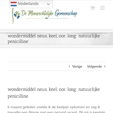
Ga
Nederlands
naar
inhoud
wondermiddel neus, keel, oor, long: natuurlijke
penicilline
Vorige
Volgende
wondermiddel neus, keel, oor, long: natuurlijke
penicilline
6 maand geleden voelde ik de keelpijn opkomen en zag ik
toevallig een filmpje met een gezond recept. Bij mij is keelpijn