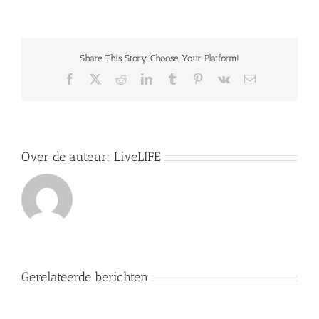
neus,
keel,
oor,
long:
Share This Story, Choose Your Platform!
natuurlijke
penicilline
Facebook
X
Reddit
LinkedIn
Tumblr
Pinterest
Vk
E-
mail
Over de auteur:
LiveLIFE
Gerelateerde berichten
buikvet