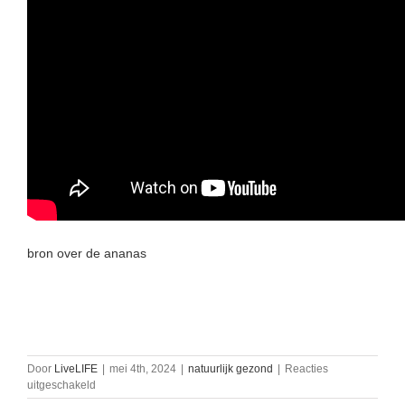
bron over de ananas
Door
LiveLIFE
|
mei 4th, 2024
|
natuurlijk gezond
|
Reacties
voor
uitgeschakeld
wondermiddel