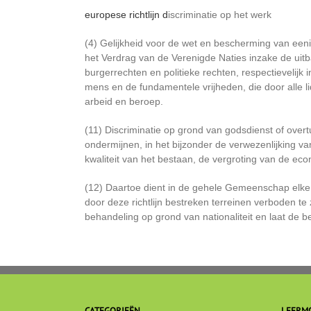
europese richtlijn d
iscriminatie op het werk
(4) Gelijkheid voor de wet en bescherming van eeni
het Verdrag van de Verenigde Naties inzake de uit
burgerrechten en politieke rechten, respectievelij
mens en de fundamentele vrijheden, die door alle lid
arbeid en beroep.
(11) Discriminatie op grond van godsdienst of overt
ondermijnen, in het bijzonder de verwezenlijking 
kwaliteit van het bestaan, de vergroting van de eco
(12) Daartoe dient in de gehele Gemeenschap elke di
door deze richtlijn bestreken terreinen verboden te
behandeling op grond van nationaliteit en laat de b
CATEGORIEËN
LEERM