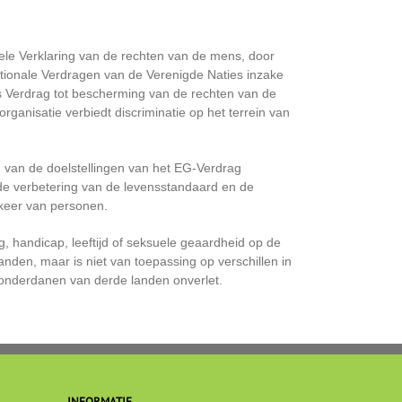
sele Verklaring van de rechten van de mens, door
ationale Verdragen van de Verenigde Naties inzake
es Verdrag tot bescherming van de rechten van de
rganisatie verbiedt discriminatie op het terrein van
ng van de doelstellingen van het EG-Verdrag
de verbetering van de levensstandaard en de
rkeer van personen.
g, handicap, leeftijd of seksuele geaardheid op de
anden, maar is niet van toepassing op verschillen in
n onderdanen van derde landen onverlet.
INFORMATIE