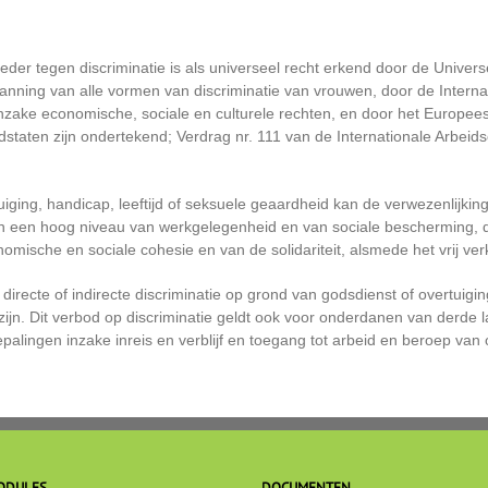
eder tegen discriminatie is als universeel recht erkend door de Univer
banning van alle vormen van discriminatie van vrouwen, door de Intern
k inzake economische, sociale en culturele rechten, en door het Europe
staten zijn ondertekend; Verdrag nr. 111 van de Internationale Arbeidso
uiging, handicap, leeftijd of seksuele geaardheid kan de verwezenlijki
van een hoog niveau van werkgelegenheid en van sociale bescherming, 
nomische en sociale cohesie en van de solidariteit, alsmede het vrij ve
recte of indirecte discriminatie op grond van godsdienst of overtuigin
 zijn. Dit verbod op discriminatie geldt ook voor onderdanen van derde l
epalingen inzake inreis en verblijf en toegang tot arbeid en beroep va
ODULES
DOCUMENTEN