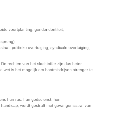
de voortplanting, genderidentiteit,
rsprong)
taat, politieke overtuiging, syndicale overtuiging,
 De rechten van het slachtoffer zijn dus beter
de wet is het mogelijk om haatmisdrijven strenger te
egens hun ras, hun godsdienst, hun
e handicap, wordt gestraft met gevangenisstraf van