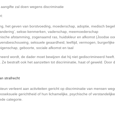
e aangifte zal doen wegens discriminatie
t:
ing, het geven van borstvoeding, moederschap, adoptie, medisch begelei
randering’, sekse-kenmerken, vaderschap, meemoederschap
f etnische afstamming, zogenaamd ras, huidskleur en afkomst (Joodse oo
evensbeschouwing, seksuele geaardheid, leeftijd, vermogen, burgerlijke s
igenschap, geboorte, sociale afkomst en taal
ineerd wordt, de dader moet bewijzen dat hij niet gediscrimineerd heeft.
 Ze bestraft ook het aanzetten tot discriminatie, haat of geweld. Door 
n strafrecht
e steun verleent aan activiteiten gericht op discriminatie van mensen w
oseksuele gerichtheid of hun lichamelijke, psychische of verstandelijk
ede categorie.