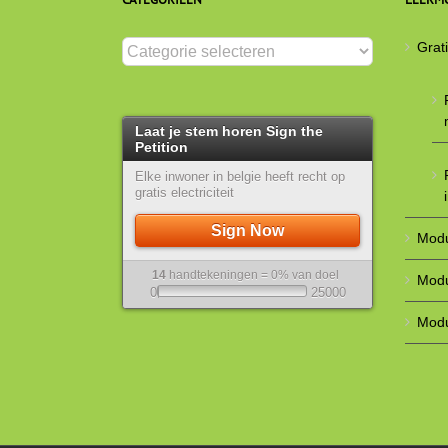
Categorieën
Grat
Laat je stem horen Sign the
Petition
Elke inwoner in belgie heeft recht op
gratis electriciteit
Sign Now
Modul
14
handtekeningen = 0% van doel
Modu
0
25000
Modu