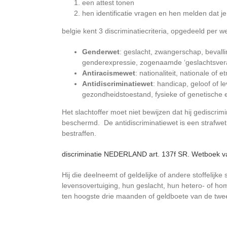
een attest tonen
hen identificatie vragen en hen melden dat j
belgie kent 3 discriminatiecriteria, opgedeeld per we
Genderwet
: geslacht, zwangerschap, bevall
genderexpressie, zogenaamde ‘geslachtsve
Antiracismewet
: nationaliteit, nationale o
Antidiscriminatiewet
: handicap, geloof of l
gezondheidstoestand, fysieke of genetische e
Het slachtoffer moet niet bewijzen dat hij gediscrim
beschermd. De antidiscriminatiewet is een strafwet.
bestraffen.
discriminatie NEDERLAND art. 137f SR. Wetboek va
Hij die deelneemt of geldelijke of andere stoffelijk
levensovertuiging, hun geslacht, hun hetero- of hom
ten hoogste drie maanden of geldboete van de twe